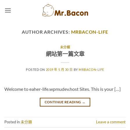
Skip
to
content
AUTHOR ARCHIVES:
MRBACON-LIFE
未分類
網站第一篇文章
POSTED ON
2019 年 5 月 30 日
BY
MRBACON-LIFE
Welcome to eaher-life.wpmudev.host Sites. This is your […]
CONTINUE READING
→
Posted in
未分類
Leave a comment