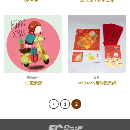
09 生病了
10 太悠閒也不太好
圖像創作
壁貼
11 聖誕節
Mr.Baocn 春聯歡樂組
1
2