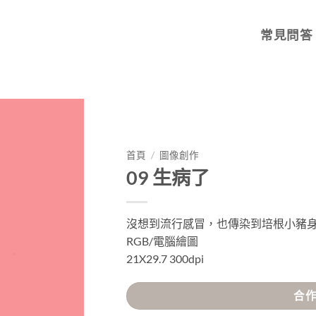
常見問答
首頁
/
圖像創作
09 生病了
沒想到流行感冒，也傳染到培根小豬
RGB/電腦繪圖
21X29.7 300dpi
合